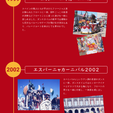
スペインの職人たちが手がけたファージャ人形
が飾られたフロートに一新。闘牛ごっこや楽器
の演奏などフロートごとに違った遊びを一緒に
楽しめました。ダンスタイムの後半では建物か
ら巨大なバルーンやテープが飛び出す演出もあ
り、パレードルート全体がとても華やかでし
た。
カーニバルらしいラテン調の音楽やダンス
に一新。ダンスタイムではエンターテイナ
ーとゲストで大きな輪になり、フロートの
周りを一緒に行進し、一体感を感じまし
た。