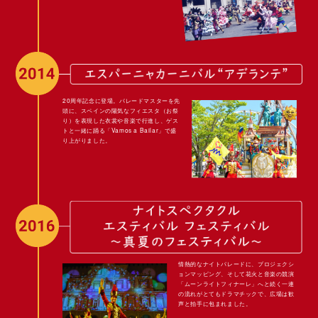
20周年記念に登場。パレードマスターを先
頭に、スペインの陽気なフィエスタ（お祭
り）を表現した衣裳や音楽で行進し、ゲス
トと一緒に踊る「Vamos a Bailar」で盛
り上がりました。
情熱的なナイトパレードに、プロジェクシ
ョンマッピング、そして花火と音楽の競演
「ムーンライトフィナーレ」へと続く一連
の流れがとてもドラマチックで、広場は歓
声と拍手に包まれました。