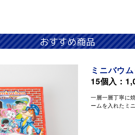
おすすめ商品
ミニバウム
15個入：1,
一層一層丁寧に
ームを入れたミ