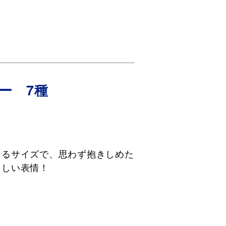
ー 7種
）
まるサイズで、思わず抱きしめた
らしい表情！