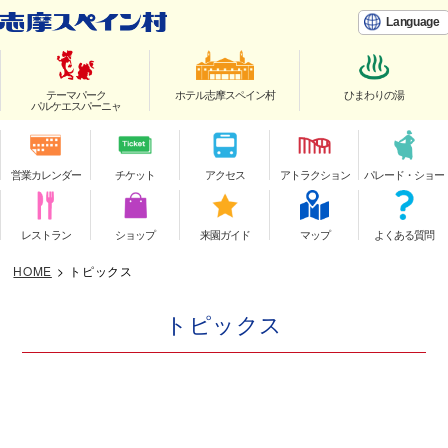
Language
テーマパーク
ホテル志摩スペイン村
ひまわりの湯
パルケエスパーニャ
営業カレンダー
チケット
アクセス
アトラクション
パレード・ショー
レストラン
ショップ
来園ガイド
マップ
よくある質問
HOME
>
トピックス
トピックス